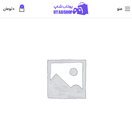
0
منو
0
تومان