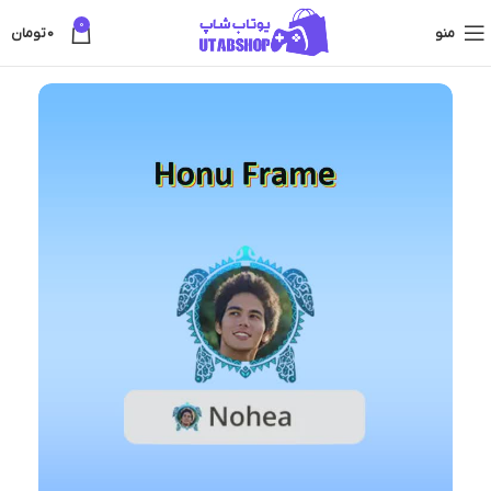
0
منو
0
تومان