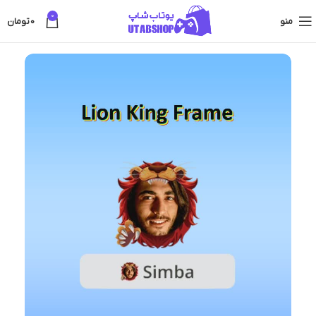
0
منو
0
تومان