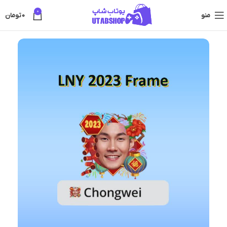
0
منو
0
تومان