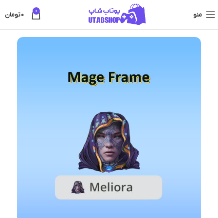
0
منو
0
تومان