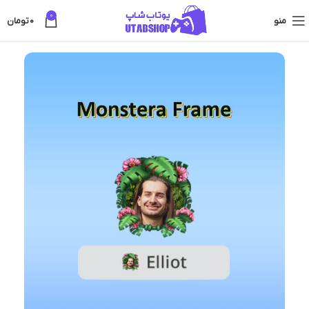
0
منو
0
تومان