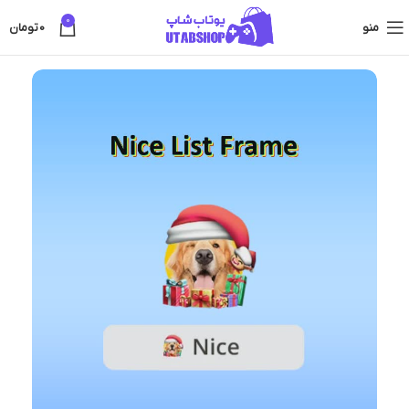
0
منو
0
تومان