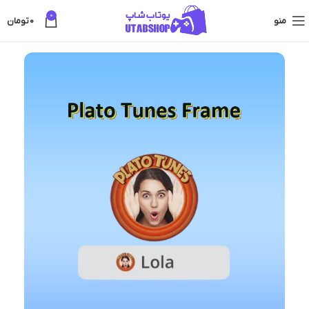
0
منو
0
تومان