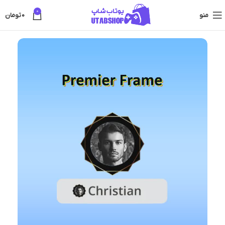
0
منو
0
تومان