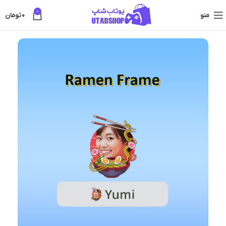
0
منو
0
تومان