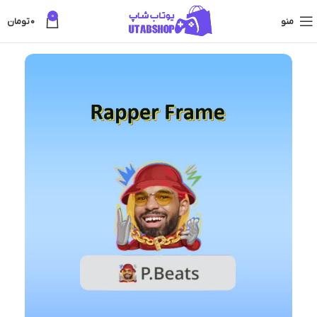
0
منو
0
تومان