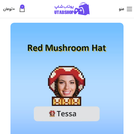
0
منو
0
تومان