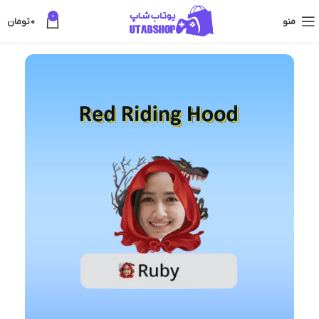
0
منو
0
تومان