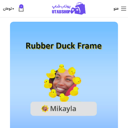
0
منو
0
تومان