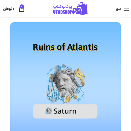
0
منو
0
تومان