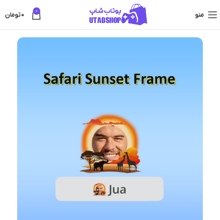
0
منو
0
تومان