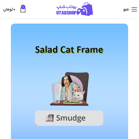
0
منو
0
تومان