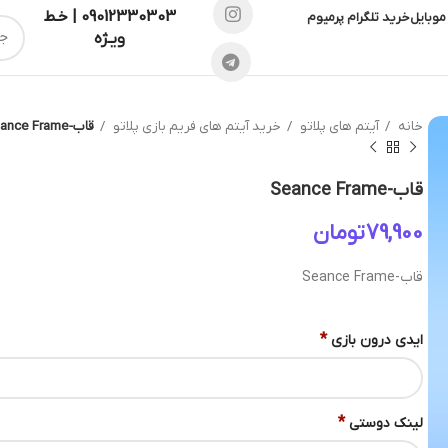
09012330303 | خـط
موبایل
خرید تلگرام پرمیوم
ویـژه
خانه
آیتم های پلاتو
خرید آیتم های فریم بازی پلاتو
قاب-Seance Frame
قاب-Seance Frame
تومان
قاب-Seance Frame
*
ایدی درون بازی
*
لینک دوستی