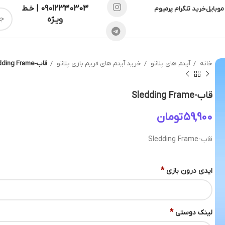
09012330303 | خـط
موبایل
خرید تلگرام پرمیوم
ویـژه
خانه
آیتم های پلاتو
خرید آیتم های فریم بازی پلاتو
قاب-Sledding Frame
قاب-Sledding Frame
تومان
قاب-Sledding Frame
*
ایدی درون بازی
*
لینک دوستی