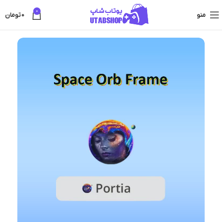
0
منو
0
تومان