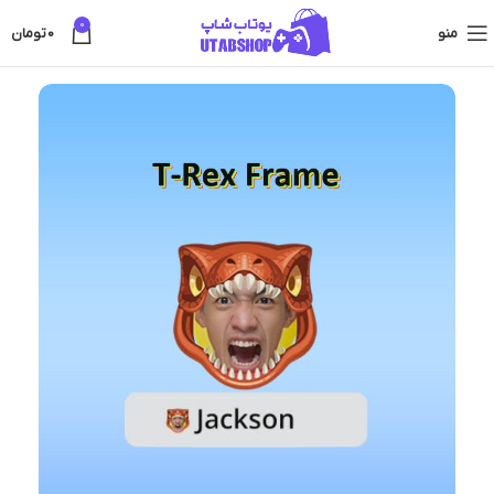
0
منو
0
تومان