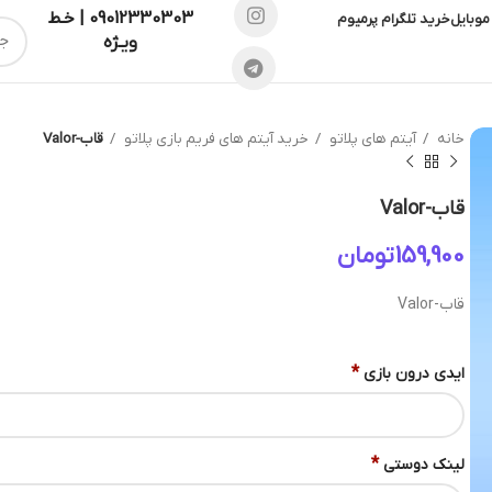
09012330303 | خـط
موبایل
خرید تلگرام پرمیوم
ویـژه
خانه
آیتم های پلاتو
خرید آیتم های فریم بازی پلاتو
قاب-Valor
قاب-Valor
تومان
قاب-Valor
*
ایدی درون بازی
*
لینک دوستی