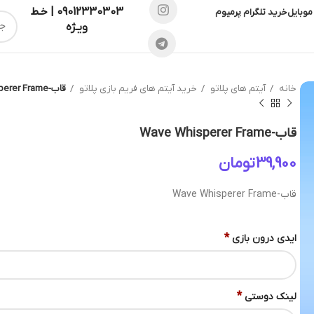
09012330303 | خـط
موبایل
خرید تلگرام پرمیوم
ویـژه
خانه
آیتم های پلاتو
خرید آیتم های فریم بازی پلاتو
قاب-Wave Whisperer Frame
قاب-Wave Whisperer Frame
تومان
قاب-Wave Whisperer Frame
*
ایدی درون بازی
*
لینک دوستی