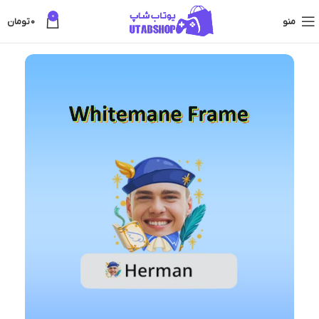
0
منو
0
تومان