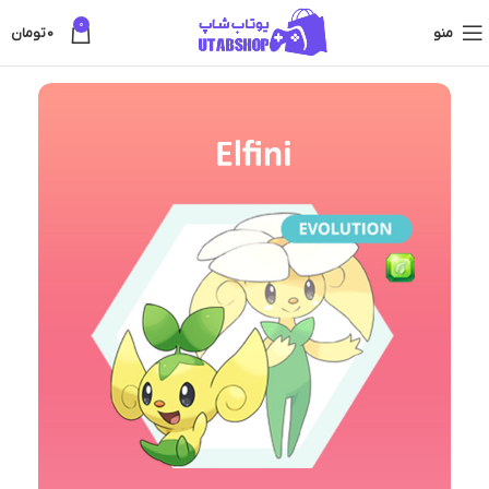
0
منو
0
تومان