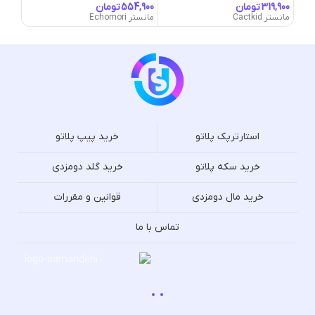
تومان
تومان
مانستر Cactkid
مانستر Echomori
مانستر ent
استارترپک پلاتو
خرید پیپ پلاتو
خرید سکه پلاتو
خرید گلد دومزدی
خرید مال دومزدی
قوانین و مقررات
تماس با ما