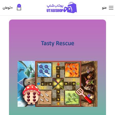
0
منو
0
تومان