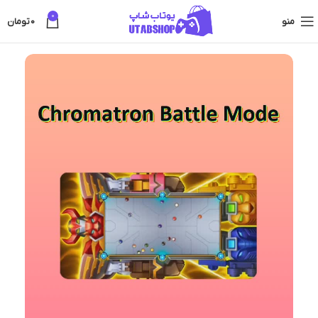
0
منو
0
تومان