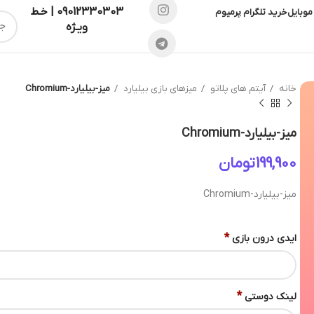
09012330303 | خـط
موبایل
خرید تلگرام پرمیوم
ویـژه
خانه
آیتم های پلاتو
میزهای بازی بیلیارد
میز-بیلیارد-Chromium
میز-بیلیارد-Chromium
تومان
میز-بیلیارد-Chromium
*
ایدی درون بازی
*
لینک دوستی