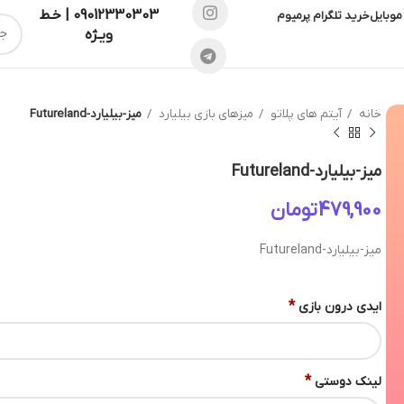
09012330303 | خـط
موبایل
خرید تلگرام پرمیوم
ویـژه
خانه
آیتم های پلاتو
میزهای بازی بیلیارد
میز-بیلیارد-Futureland
میز-بیلیارد-Futureland
تومان
میز-بیلیارد-Futureland
*
ایدی درون بازی
*
لینک دوستی