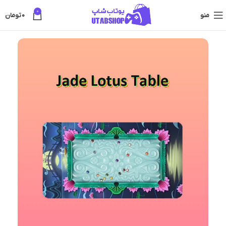
0
منو
0
تومان