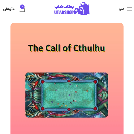
0
منو
0
تومان