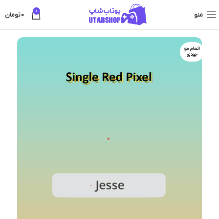
0
منو
0
تومان
اتمام مو
جودی