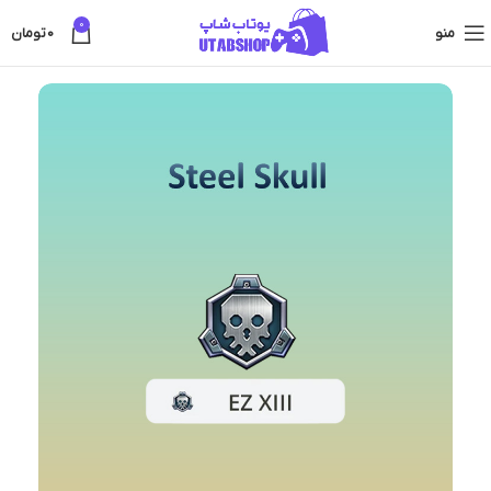
0
منو
0
تومان