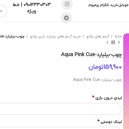
09012330303 | خـط
موبایل
خرید تلگرام پرمیوم
ویـژه
خانه
آیتم های پلاتو
خرید آیتم های بیلیارد بازی پلاتو
چوب-بیلیارد-Aqua Pink Cue
چوب-بیلیارد-Aqua Pink Cue
تومان
چوب-بیلیارد-Aqua Pink Cue
*
ایدی درون بازی
*
لینک دوستی