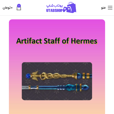
0
منو
0
تومان