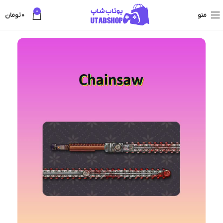
0
منو
0
تومان