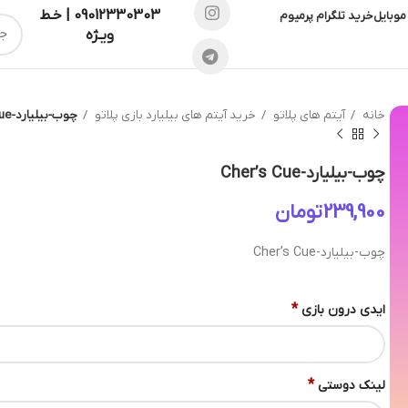
09012330303 | خـط
موبایل
خرید تلگرام پرمیوم
ویـژه
خانه
آیتم های پلاتو
خرید آیتم های بیلیارد بازی پلاتو
چوب-بیلیارد-Cher’s Cue
چوب-بیلیارد-Cher’s Cue
تومان
چوب-بیلیارد-Cher’s Cue
*
ایدی درون بازی
*
لینک دوستی