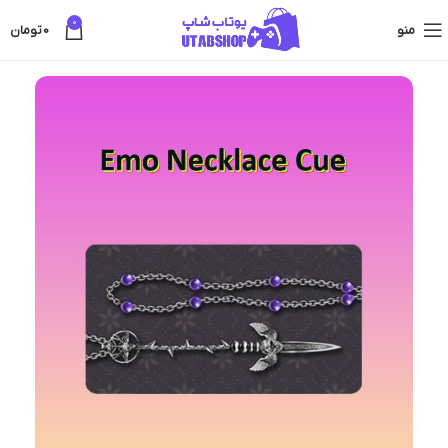
0
منو
0
تومان