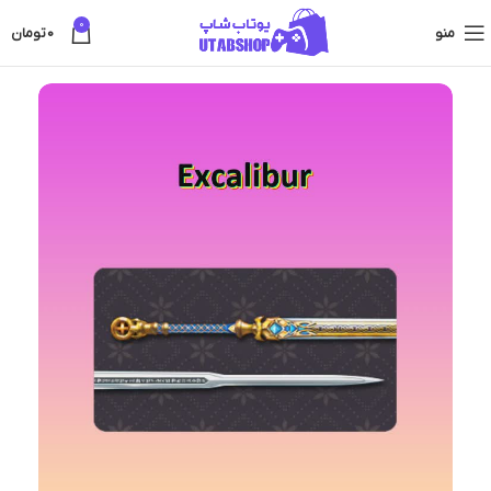
0
منو
0
تومان