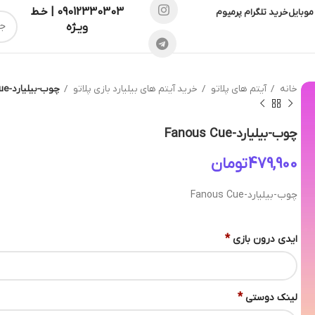
09012330303 | خـط
موبایل
خرید تلگرام پرمیوم
ویـژه
خانه
آیتم های پلاتو
خرید آیتم های بیلیارد بازی پلاتو
چوب-بیلیارد-Fanous Cue
چوب-بیلیارد-Fanous Cue
تومان
چوب-بیلیارد-Fanous Cue
*
ایدی درون بازی
*
لینک دوستی