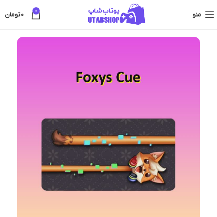
0
منو
0
تومان