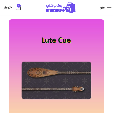
0
منو
0
تومان