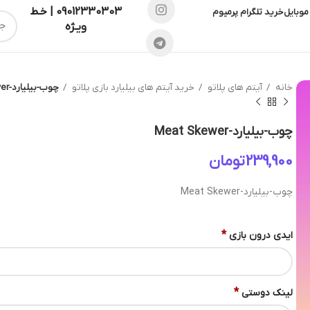
09012330303 | خـط
موبایل
خرید تلگرام پرمیوم
ویـژه
خانه
آیتم های پلاتو
خرید آیتم های بیلیارد بازی پلاتو
چوب-بیلیارد-Meat Skewer
چوب-بیلیارد-Meat Skewer
تومان
چوب-بیلیارد-Meat Skewer
*
ایدی درون بازی
*
لینک دوستی