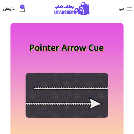
0
منو
0
تومان