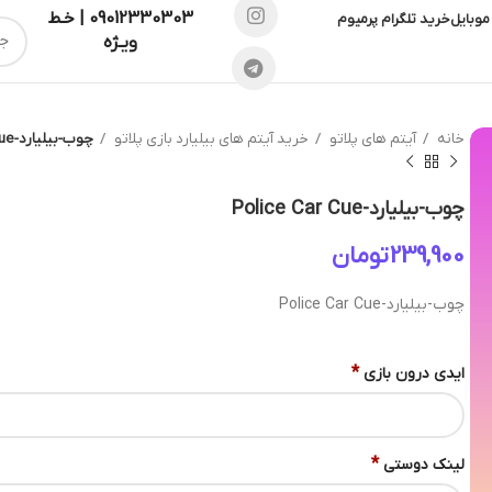
09012330303 | خـط
موبایل
خرید تلگرام پرمیوم
ویـژه
خانه
آیتم های پلاتو
خرید آیتم های بیلیارد بازی پلاتو
چوب-بیلیارد-Police Car Cue
چوب-بیلیارد-Police Car Cue
تومان
چوب-بیلیارد-Police Car Cue
*
ایدی درون بازی
*
لینک دوستی