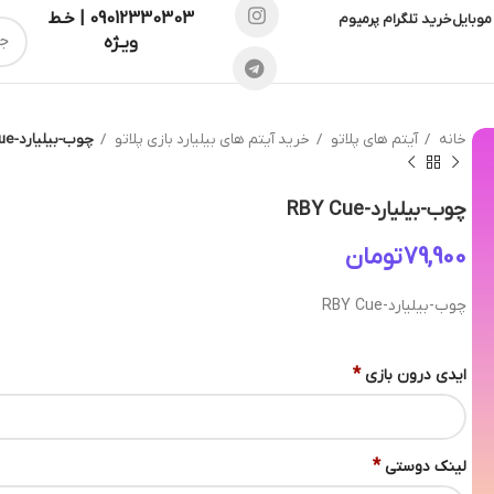
09012330303 | خـط
موبایل
خرید تلگرام پرمیوم
ویـژه
خانه
آیتم های پلاتو
خرید آیتم های بیلیارد بازی پلاتو
چوب-بیلیارد-RBY Cue
چوب-بیلیارد-RBY Cue
تومان
چوب-بیلیارد-RBY Cue
*
ایدی درون بازی
*
لینک دوستی