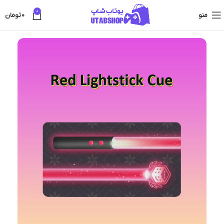
0
منو
0
تومان