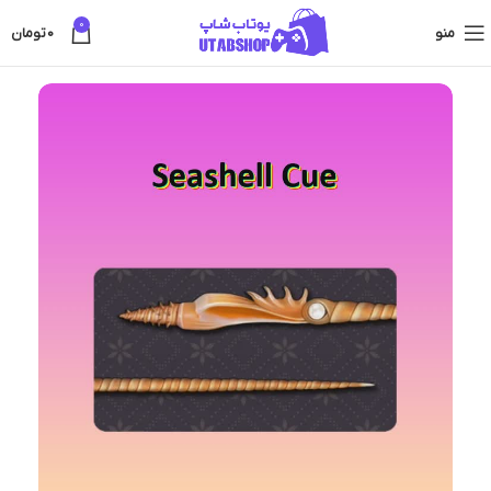
0
منو
0
تومان