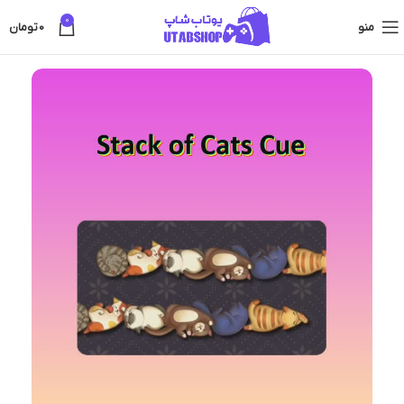
0
منو
0
تومان