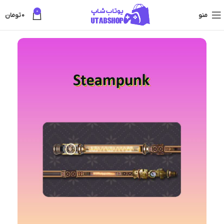
0
منو
0
تومان